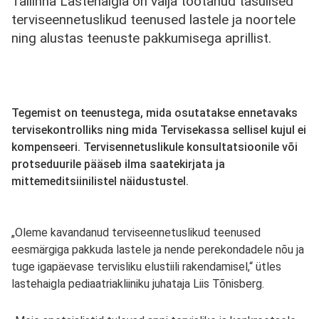
Tallinna Lastehaigla on välja töötanud tasulised
terviseennetuslikud teenused lastele ja noortele
ning alustas teenuste pakkumisega aprillist.
Tegemist on teenustega, mida osutatakse ennetavaks
tervisekontrolliks ning mida Tervisekassa sellisel kujul ei
kompenseeri. Tervisennetuslikule konsultatsioonile või
protseduurile pääseb ilma saatekirjata ja
mittemeditsiinilistel näidustustel.
„Oleme kavandanud terviseennetuslikud teenused
eesmärgiga pakkuda lastele ja nende perekondadele nõu ja
tuge igapäevase tervisliku elustiili rakendamisel,“ ütles
lastehaigla pediaatriakliiniku juhataja Liis Tõnisberg.