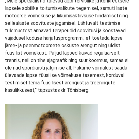
„Meie spetsialistid tulevad appi tervislike ja konkreetsele
lapsele sobilike toitumisvalikute tegemisel, samuti laste
motoorse võimekuse ja liikumisaktiivsuse hindamisel ning
sellealaste soovituste jagamisel. Lähtuvalt testimise
tulemustest annavad terapeudid soovitusi ja koostavad
vajadusel koduse harjutusprogrammi, et toetada lapse
jäme- ja peenmotoorsete oskuste arengut ning üldist
füüsilist võimekust. Paljud lapsed käivad regulaarselt
trennis, neil on tihe ajagraafik ning suur koormus, samas ei
ole nad spordiarsti jälgimise all. Pakume võimalust saada
ülevaade lapse füüsilise võimekuse tasemest, korduval
testimisel tema füüsilisest arengust ja treeningute
kasulikkusest,“ täpsustas dr Tõnisberg.