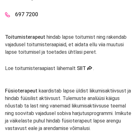
697 7200
Toitumisterapeut
hindab lapse toitumist ning rakendab
vajadusel toitumisteraapiaid, et aidata ellu viia muutusi
lapse toitumisel ja toetades ühtlasi peret.
avaneb uues vahekaard
Loe toitumisteraapiast lähemalt
SIIT
.
Füsioterapeut
kaardistab lapse üldist liikumisaktiivsust ja
hindab füüsilist aktiivsust. Tulemuste analüüsi käigus
nõustab ta last ning vanemaid liikumisaktiivsuse teemal
ning soovitab vajadusel sobiva harjutusprogrammi. Imikute
ja väikelaste puhul hindab füsioterapeut lapse arengu
vastavust eale ja arendamise võimalusi.