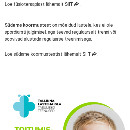
avaneb uues vahekaardis
Loe füsioteraapiast lähemalt
SIIT
.
Südame koormustest
on mõeldud lastele, kes ei ole
spordiarsti jälgimisel, aga teevad regulaarselt trenni või
soovivad alustada regulaarse treenimisega.
avaneb uues vahe
Loe südame koormustestist lähemalt
SIIT
.