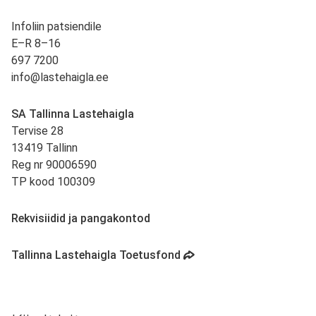
Infoliin patsiendile
E–R 8–16
697 7200
info@lastehaigla.ee
SA Tallinna Lastehaigla
Tervise 28
13419 Tallinn
Reg nr 90006590
TP kood 100309
Rekvisiidid ja pangakontod
avaneb uues vahekaardis
Tallinna Lastehaigla Toetusfond