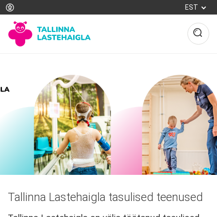
Liigu
EST
edasi
põhisisu
juurde
Leivapuru
Tallinna Lastehaigla tasulised teenused